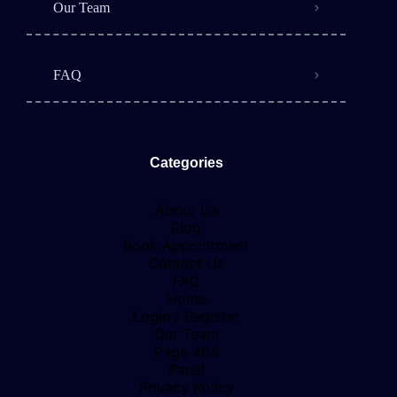
Our Team
FAQ
Categories
About Us
Blog
Book Appointment
Contact Us
FAQ
Home
Login / Register
Our Team
Page 404
Panel
Privacy Policy