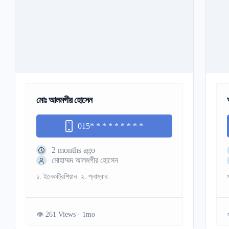
মোঃ আলমগীর হোসেন
015
* * * * * * * * *
2 months ago
মোহাম্মদ আলমগীর হোসেন
১. ইলেকট্রিশিয়ান ২. প্লাম্বার
261 Views