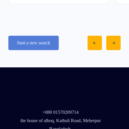
Start a new search
+880 01570209714
the house of alhoq, Kathuli Road, Meherpur
,Bangladesh .