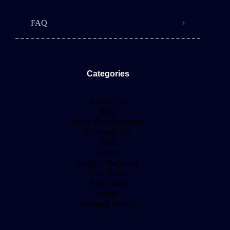
FAQ
Categories
About Us
Blog
Book Appointment
Contact Us
FAQ
Home
Login / Register
Our Team
Page 404
Panel
Privacy Policy