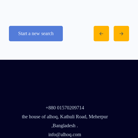
Start a new search
+880 01570209714
the house of alhoq, Kathuli Road, Meherpur
,Bangladesh .
info@alhoq.com