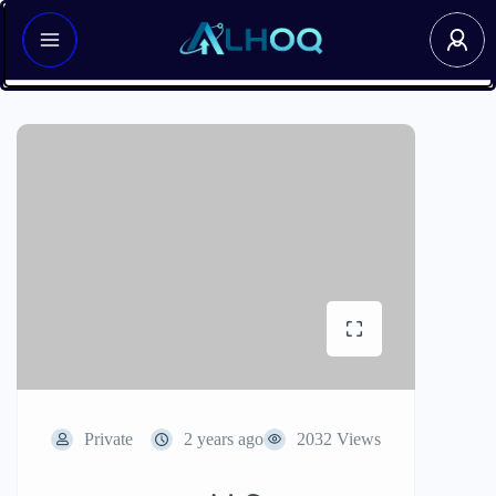
Private
2 years ago
2032 Views