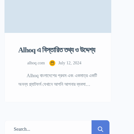
Alhoq এ বিস্তারিত তথ্য ও উদ্দেশ্য
alhoq.com
July 12, 2024
Alhoq বাংলাদেশের প্রথম এবং একমাত্র একটি
অনন্য প্ল্যাটফর্ম যেখানে আপনি আপনার ব্যবসা
কর্মসংস্থানের বা সেবা সম্পর্কে বিনামূল্যে বিজ্ঞাপন দিতে
পারেন এবং সাধারণ মানুষ এই তথ্য থেকে উপকৃত হতে
পারে। এটি বাংলাদেশের রাস্তায় ঝুলন্ত নোটিশ বা
পোস্টারের একটি ডিজিটাল বিকল্প, যা আপনাকে বিভিন্ন
ধরণের বিজ্ঞাপন পোস্ট করতে এবং দেখতে দেয়। জরুরী