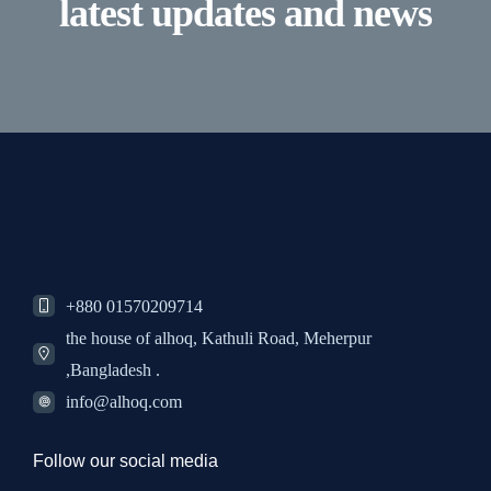
latest updates and news
+880 01570209714
the house of alhoq, Kathuli Road, Meherpur
,Bangladesh .
info@alhoq.com
Follow our social media