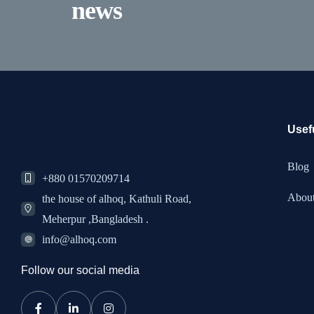
news
Usef
Blog
+880 01570209714
Abou
the house of alhoq, Kathuli Road,
Meherpur ,Bangladesh .
info@alhoq.com
Follow our social media