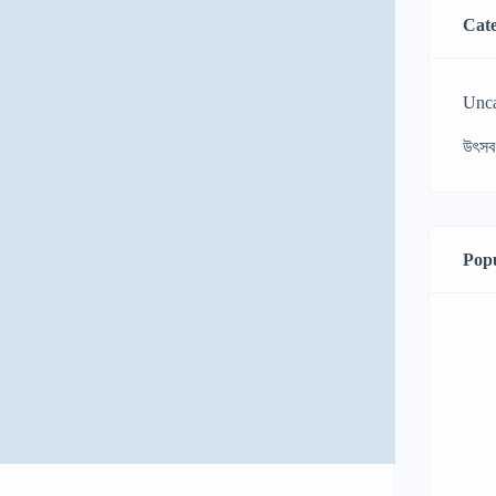
Cate
Unca
উৎসব
Popu