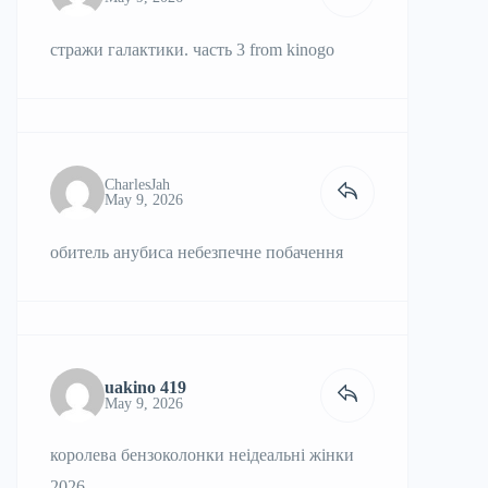
стражи галактики. часть 3
from kinogo
CharlesJah
May 9, 2026
обитель анубиса
небезпечне побачення
uakino 419
May 9, 2026
королева бензоколонки
неідеальні жінки
2026