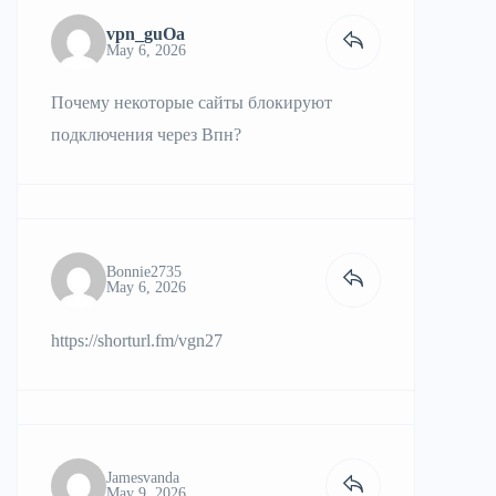
vpn_guOa
May 6, 2026
Почему некоторые сайты блокируют
подключения через
Впн
?
Bonnie2735
May 6, 2026
https://shorturl.fm/vgn27
Jamesvanda
May 9, 2026