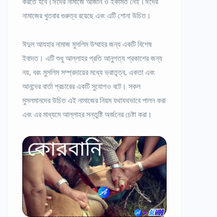
করতে হবে।ঈদের নামাজে আজান ও ইকামত নেই।ঈদের
নামাজের খুতবার গুরুত্ব রয়েছে এবং এটি শোনা উচিত।
ঈদুল আযহার নামাজ মুসলিম উম্মাহর জন্য একটি বিশেষ
ইবাদত। এটি শুধু আল্লাহর প্রতি আনুগত্য প্রকাশের জন্য
নয়, বরং মুসলিম সম্প্রদায়ের মধ্যে ভ্রাতৃত্ব, একতা এবং
আনন্দের বার্তা প্রচারের একটি সুযোগও বটে। সকল
মুসলমানদের উচিত এই নামাজের নিয়ম যথাযথভাবে পালন করা
এবং এর মাধ্যমে আল্লাহর সন্তুষ্টি অর্জনের চেষ্টা করা।