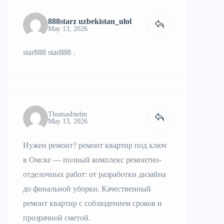
888starz uzbekistan_ulol
May 13, 2026
star888
star888
.
ThomasInelm
May 13, 2026
Нужен ремонт?
ремонт квартир под ключ
в Омске
— полный комплекс ремонтно-
отделочных работ: от разработки дизайна
до финальной уборки. Качественный
ремонт квартир с соблюдением сроков и
прозрачной сметой.