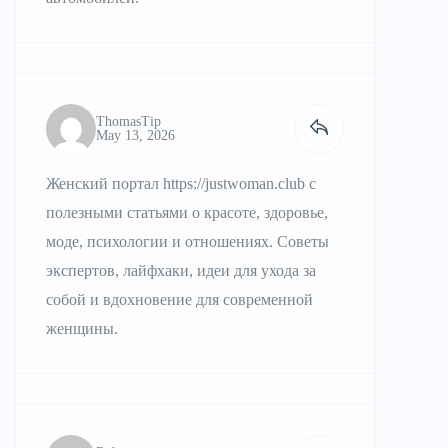
ThomasTip
May 13, 2026
Женский портал
https://justwoman.club
с
полезными статьями о красоте, здоровье,
моде, психологии и отношениях. Советы
экспертов, лайфхаки, идеи для ухода за
собой и вдохновение для современной
женщины.