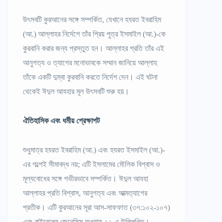
উৎসবটি কুরআনের সঙ্গে সম্পর্কিত, যেখানে হযরত ইবরাহিম
(আ.) আল্লাহর নির্দেশে তাঁর প্রিয় পুত্র ইসমাইল (আ.)-কে
কুরবানি করার জন্য প্রস্তুত হন। আল্লাহর প্রতি তাঁর এই
আনুগত্য ও ত্যাগের মনোভাবকে সম্মান জানিয়ে আল্লাহ
তাঁকে একটি দুম্বা কুরবানি করতে নির্দেশ দেন। এই ঘটনা
থেকেই ঈদুল আযহার মূল উৎসবটি শুরু হয়।
ঐতিহাসিক এবং ধর্মীয় প্রেক্ষাপট
শুধুমাত্র হযরত ইবরাহিম (আ.) এবং হযরত ইসমাইল (আ.)-
এর গল্পেই সীমাবদ্ধ নয়; এটি ইসলামের মৌলিক বিশ্বাস ও
মূল্যবোধের সঙ্গে গভীরভাবে সম্পর্কিত। ঈদুল আযহা
আল্লাহর প্রতি বিশ্বাস, আনুগত্য এবং আত্মত্যাগের
প্রতীক। এটি কুরআনের সূরা আস-সাফফাত (৩৭:১০২-১০৭)
এবং বাইবেলের জেনেসিস অধ্যায় ২২-এ উল্লিখিত।