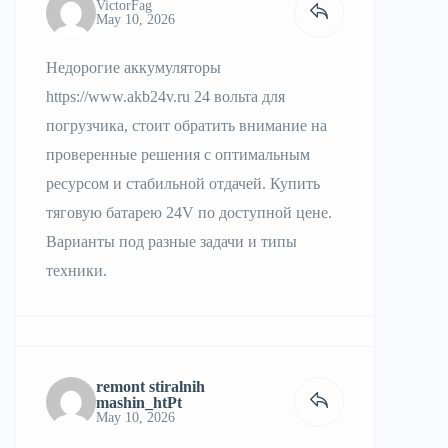
VictorFag
May 10, 2026
Недорогие аккумуляторы
https://www.akb24v.ru
24 вольта для
погрузчика, стоит обратить внимание на
проверенные решения с оптимальным
ресурсом и стабильной отдачей. Купить
тяговую батарею 24V по доступной цене.
Варианты под разные задачи и типы
техники.
remont stiralnih
mashin_htPt
May 10, 2026