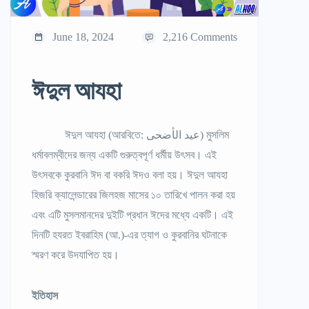
June 18, 2024
2,216 Comments
ঈদুল আযহা
ঈদুল আযহা (আরবিতে: عيد الأضحى) মুসলিম
ধর্মাবলম্বীদের জন্য একটি গুরুত্বপূর্ণ ধর্মীয় উৎসব। এই
উৎসবকে কুরবানি ঈদ বা বকরি ঈদও বলা হয়। ঈদুল আযহা
হিজরি ক্যালেন্ডারের জিলহজ মাসের ১০ তারিখে পালন করা হয়
এবং এটি মুসলমানদের দুইটি প্রধান ঈদের মধ্যে একটি। এই
দিনটি হযরত ইবরাহিম (আ.)-এর ত্যাগ ও কুরবানির ঘটনাকে
স্মরণ করে উদযাপিত হয়।
ইতিহাস