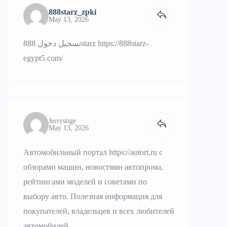
888starz_zpki
May 13, 2026
تسجيل دخول 888starz
https://888starz-
egypt5.com/
Jerrystige
May 13, 2026
Автомобильный портал
https://autort.ru
с
обзорами машин, новостями автопрома,
рейтингами моделей и советами по
выбору авто. Полезная информация для
покупателей, владельцев и всех любителей
автомобилей.